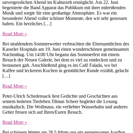
unvergesslichen Abend im Kulturzelt ermöglicht. Am 22. Juni
begeisterte die Band Apparat das Publikum mit ihrer mitreißenden
Musik und sorgte für eine großartige Atmosphäre. Es war ein
besonderer Abend voller schöner Momente, den wir sehr genossen
haben. Ein herzliches […]
Read More »
Bei strahlendem Sommerwetter verbrachten die Ehrenamtlichen des
Kasseler Hospitals am 19. Juni einen wunderschönen gemeinsamen
Nachmittag. Um 14:00 Uhr begann das Sommerfest mit einem
Besuch der Neuen Galerie, bei dem es viel zu entdecken und zu
bestaunen gab. Anschließend ging es ins Café Falada, wo bei
Kaffee und leckerem Kuchen in gemütlicher Runde erzählt, gelacht
[…]
Read More »
Peter-Ulrich Schedensack liest Gedichte und Geschichten aus
seinem heiteren Tierleben.Tilman Scheer begleitet die Lesung
musikalisch. Die Wollmaus, ein verliebter Wasserhahn und anderes
Getier freuen sich auf Ihren/Euren Besuch.
Read More »
Bei schönem Wetter am 28.5 führte uns ein gemeinsamer Ausflug