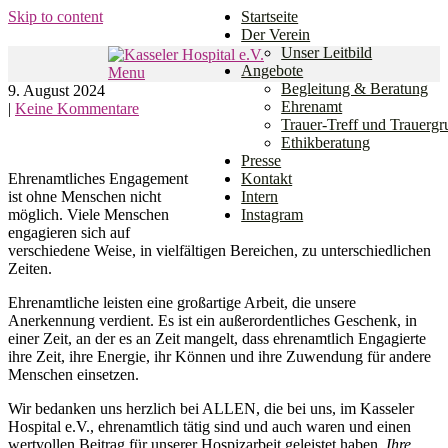
Skip to content
Startseite
Der Verein
Unser Leitbild
Angebote
Menu
Den Weg gemeinsam gehen.
Begleitung & Beratung
9. August 2024
Kasseler Hospital e.V.
Ehrenamt
|
Keine Kommentare
Trauer-Treff und Trauerg
Ethikberatung
Presse
Ehrenamtliches Engagement
Kontakt
ist ohne Menschen nicht
Intern
möglich. Viele Menschen
Instagram
engagieren sich auf
verschiedene Weise, in vielfältigen Bereichen, zu unterschiedlichen
Zeiten.
Ehrenamtliche leisten eine großartige Arbeit, die unsere
Anerkennung verdient. Es ist ein außerordentliches Geschenk, in
einer Zeit, an der es an Zeit mangelt, dass ehrenamtlich Engagierte
ihre Zeit, ihre Energie, ihr Können und ihre Zuwendung für andere
Menschen einsetzen.
Wir bedanken uns herzlich bei ALLEN, die bei uns, im Kasseler
Hospital e.V., ehrenamtlich tätig sind und auch waren und einen
wertvollen Beitrag für unserer Hospizarbeit geleistet haben
. Ihre