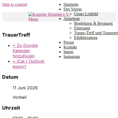
Skip to content
Startseite
Der Verein
Unser Leitbild
Angebote
Menu
Den Weg gemeinsam gehen.
Begleitung & Beratung
Kasseler Hospital e.V.
Ehrenamt
Trauer-Treff und Trauerg
TrauerTreff
Ethikberatung
Presse
+ Zu Google
Kontakt
Kalender
Intern
hinzufügen
Instagram
+ iCal / Outlook
export
Datum
11 Juni 2026
Vorbei!
Uhrzeit