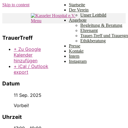
Skip to content
Startseite
Der Verein
Unser Leitbild
Angebote
Menu
Den Weg gemeinsam gehen.
Begleitung & Beratung
Kasseler Hospital e.V.
Ehrenamt
Trauer-Treff und Trauerg
TrauerTreff
Ethikberatung
Presse
+ Zu Google
Kontakt
Kalender
Intern
hinzufügen
Instagram
+ iCal / Outlook
export
Datum
11 Sep. 2025
Vorbei!
Uhrzeit