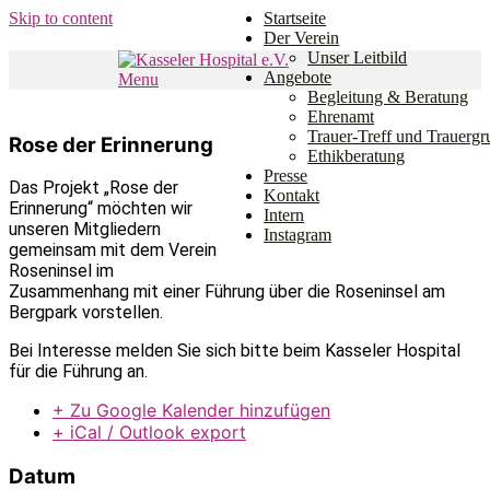
Skip to content
Startseite
Der Verein
Unser Leitbild
Angebote
Menu
Den Weg gemeinsam gehen.
Begleitung & Beratung
Kasseler Hospital e.V.
Ehrenamt
Trauer-Treff und Trauerg
Rose der Erinnerung
Ethikberatung
Presse
Das Projekt „Rose der
Kontakt
Erinnerung“ möchten wir
Intern
unseren Mitgliedern
Instagram
gemeinsam mit dem Verein
Roseninsel im
Zusammenhang mit einer Führung über die Roseninsel am
Bergpark vorstellen.
Bei Interesse melden Sie sich bitte beim Kasseler Hospital
für die Führung an.
+ Zu Google Kalender hinzufügen
+ iCal / Outlook export
Datum